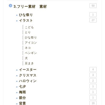
50
3.フリー素材 素材
ひな祭り
1
イラスト
27
こども
とり
ひな祭り
アイコン
ネコ
ペンギン
犬
豆まき
イースター
4
クリスマス
4
ハロウィン
2
七夕
1
梅雨
1
節分
1
背景
19