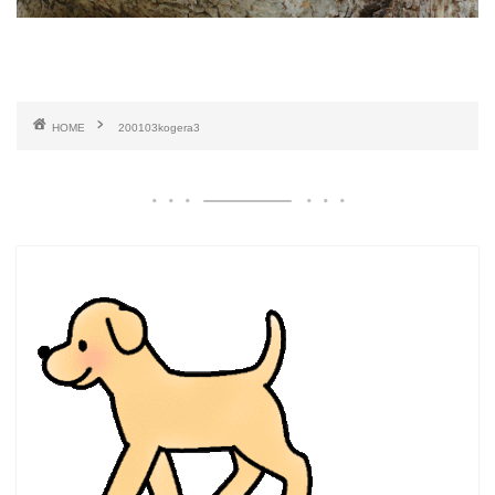
HOME
200103kogera3