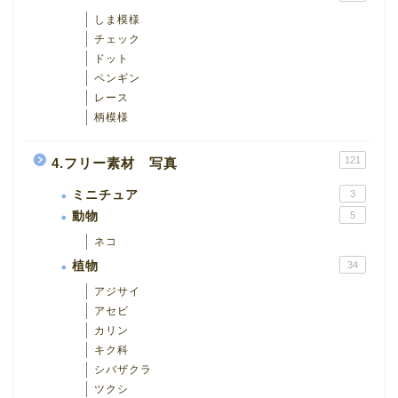
しま模様
チェック
ドット
ペンギン
レース
柄模様
121
4.フリー素材 写真
ミニチュア
3
動物
5
ネコ
植物
34
アジサイ
アセビ
カリン
キク科
シバザクラ
ツクシ