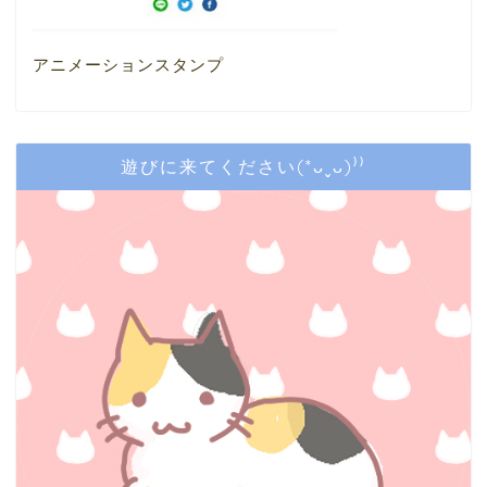
アニメーションスタンプ
遊びに来てください(*ᴗˬᴗ)⁾⁾