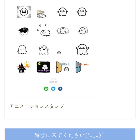
アニメーションスタンプ
遊びに来てください(*ᴗˬᴗ)⁾⁾