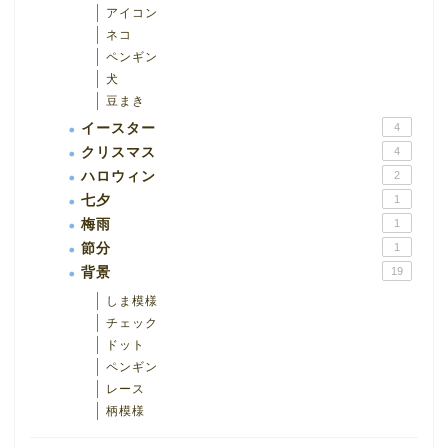
アイコン
ネコ
ペンギン
犬
豆まき
イースター
4
クリスマス
4
ハロウィン
2
七夕
1
梅雨
1
節分
1
背景
19
しま模様
チェック
ドット
ペンギン
レース
柄模様