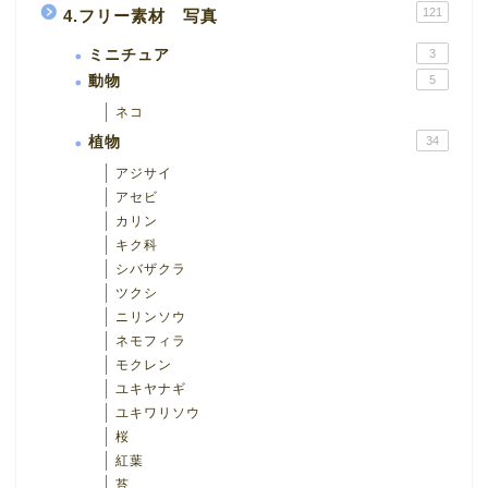
121
4.フリー素材 写真
ミニチュア
3
動物
5
ネコ
植物
34
アジサイ
アセビ
カリン
キク科
シバザクラ
ツクシ
ニリンソウ
ネモフィラ
モクレン
ユキヤナギ
ユキワリソウ
桜
紅葉
苔