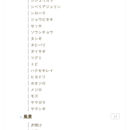
シジュウカラ
シベリアジュリン
シロハラ
ジョウビタキ
セッカ
ソウシチョウ
タシギ
タヒバリ
ダイサギ
ツグミ
トビ
ハクセキレイ
ヒヨドリ
ホオジロ
メジロ
モズ
ヤマガラ
ヤマシギ
風景
13
夕焼け