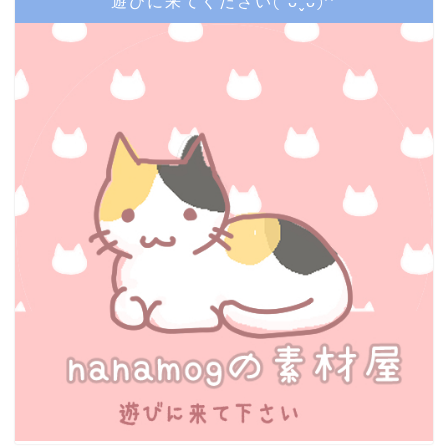
遊びに来てください(*ᴗˬᴗ)⁾⁾