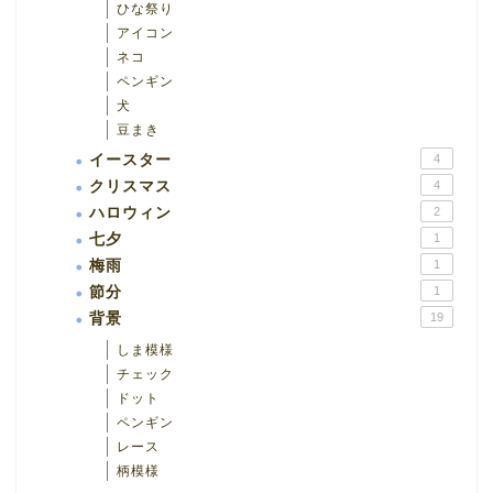
ひな祭り
アイコン
ネコ
ペンギン
犬
豆まき
イースター
4
クリスマス
4
ハロウィン
2
七夕
1
梅雨
1
節分
1
背景
19
しま模様
チェック
ドット
ペンギン
レース
柄模様