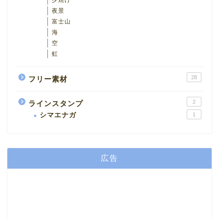
夕焼け
夜景
富士山
海
空
虹
28
フリー素材
2
ラインスタンプ
シマエナガ
1
広告