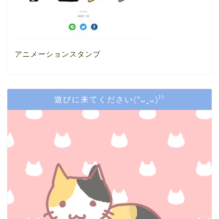
アニメーションスタンプ
遊びに来てください(*ᴗˬᴗ)⁾⁾