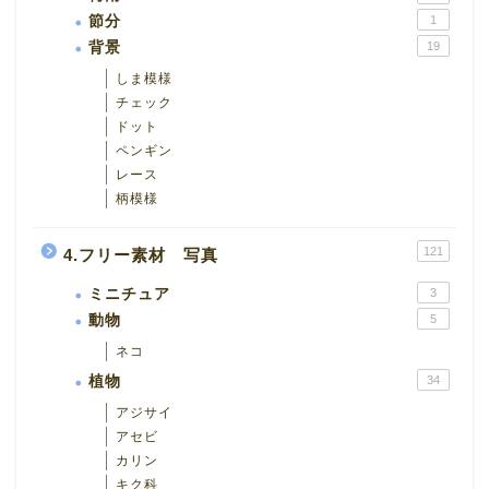
節分
1
背景
19
しま模様
チェック
ドット
ペンギン
レース
柄模様
121
4.フリー素材 写真
ミニチュア
3
動物
5
ネコ
植物
34
アジサイ
アセビ
カリン
キク科