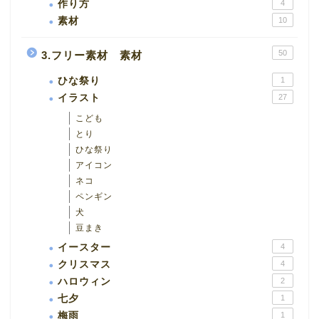
作り方
4
素材
10
50
3.フリー素材 素材
ひな祭り
1
イラスト
27
こども
とり
ひな祭り
アイコン
ネコ
ペンギン
犬
豆まき
イースター
4
クリスマス
4
ハロウィン
2
七夕
1
梅雨
1