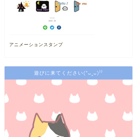
アニメーションスタンプ
遊びに来てください(*ᴗˬᴗ)⁾⁾