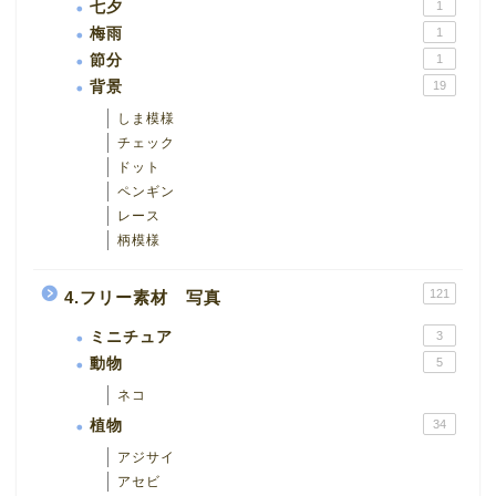
七夕
1
梅雨
1
節分
1
背景
19
しま模様
チェック
ドット
ペンギン
レース
柄模様
121
4.フリー素材 写真
ミニチュア
3
動物
5
ネコ
植物
34
アジサイ
アセビ