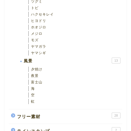
ツグミ
トビ
ハクセキレイ
ヒヨドリ
ホオジロ
メジロ
モズ
ヤマガラ
ヤマシギ
風景
13
夕焼け
夜景
富士山
海
空
虹
28
フリー素材
2