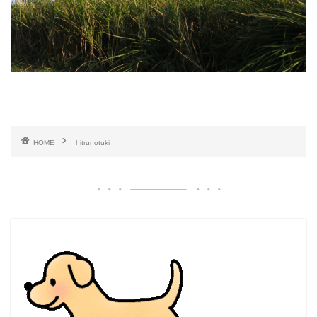
HOME
hitrunotuki