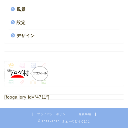
風景
設定
デザイン
HOME
1.ブログ
[foogallery id=”4711″]
2.ミニチュア
プライバシーポリシー
免責事項
4.フリー素材 写真
2019–2026 まぁ～のどうぐばこ