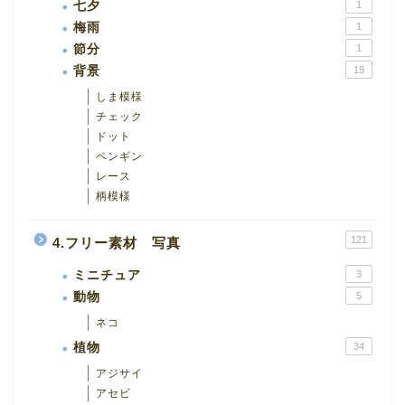
七夕
1
梅雨
1
節分
1
背景
19
しま模様
チェック
ドット
ペンギン
レース
柄模様
121
4.フリー素材 写真
ミニチュア
3
動物
5
ネコ
植物
34
アジサイ
アセビ