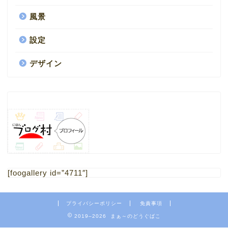
風景
設定
デザイン
HOME
1.ブログ
[foogallery id=”4711″]
2.ミニチュア
プライバシーポリシー
免責事項
4.フリー素材 写真
2019–2026 まぁ～のどうぐばこ