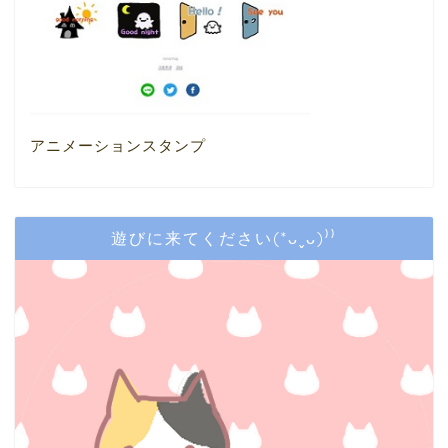
アニメーションスタンプ
遊びに来てください(*ᴗˬᴗ)⁾⁾