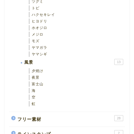
ツグミ
トビ
ハクセキレイ
ヒヨドリ
ホオジロ
メジロ
モズ
ヤマガラ
ヤマシギ
風景
13
夕焼け
夜景
富士山
海
空
虹
28
フリー素材
2