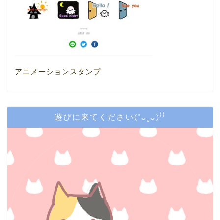
アニメーションスタンプ
遊びに来てください(*ᴗˬᴗ)⁾⁾