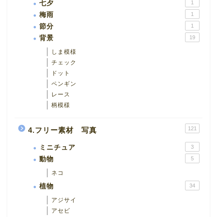
七夕
1
梅雨
1
節分
1
背景
19
しま模様
チェック
ドット
ペンギン
レース
柄模様
121
4.フリー素材 写真
ミニチュア
3
動物
5
ネコ
植物
34
アジサイ
アセビ