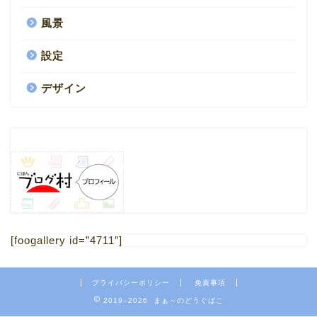
風景
設定
デザイン
HOME
1.ブログ
[foogallery id=”4711″]
2.ミニチュア
プライバシーポリシー
免責事項
4.フリー素材 写真
2019–2026 まぁ～のどうぐばこ