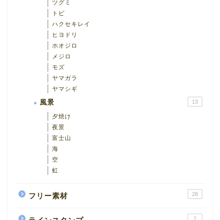
ツグミ
トビ
ハクセキレイ
ヒヨドリ
ホオジロ
メジロ
モズ
ヤマガラ
ヤマシギ
風景
13
夕焼け
夜景
富士山
海
空
虹
28
フリー素材
2