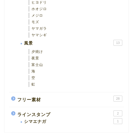
ヒヨドリ
ホオジロ
メジロ
モズ
ヤマガラ
ヤマシギ
風景
13
夕焼け
夜景
富士山
海
空
虹
28
フリー素材
2
ラインスタンプ
シマエナガ
1