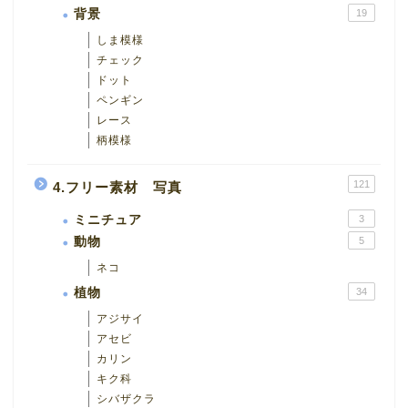
背景
19
しま模様
チェック
ドット
ペンギン
レース
柄模様
121
4.フリー素材 写真
ミニチュア
3
動物
5
ネコ
植物
34
アジサイ
アセビ
カリン
キク科
シバザクラ