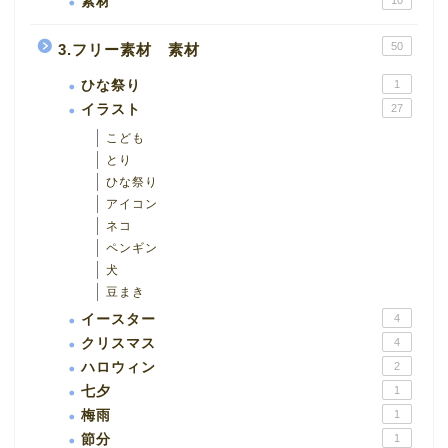
素材
50
3.フリー素材 素材
ひな祭り
1
イラスト
27
こども
とり
ひな祭り
アイコン
ネコ
ペンギン
犬
豆まき
イースター
4
クリスマス
4
ハロウィン
2
七夕
1
梅雨
1
節分
1