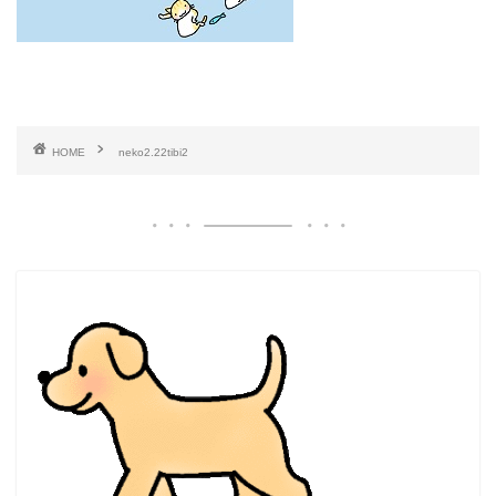
HOME
neko2.22tibi2