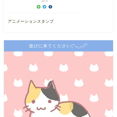
アニメーションスタンプ
遊びに来てください(*ᴗˬᴗ)⁾⁾