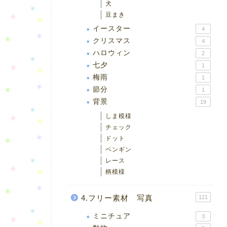
犬
豆まき
イースター
4
クリスマス
4
ハロウィン
2
七夕
1
梅雨
1
節分
1
背景
19
しま模様
チェック
ドット
ペンギン
レース
柄模様
4.フリー素材 写真
121
ミニチュア
3