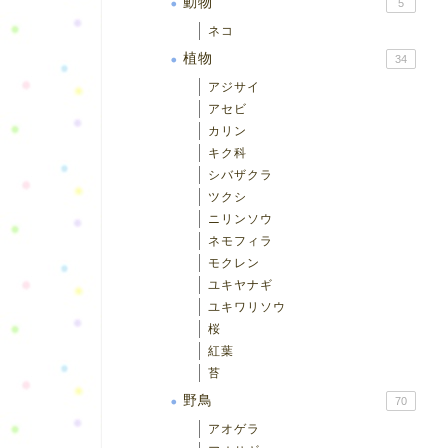
動物
5
ネコ
植物
34
アジサイ
アセビ
カリン
キク科
シバザクラ
ツクシ
ニリンソウ
ネモフィラ
モクレン
ユキヤナギ
ユキワリソウ
桜
紅葉
苔
野鳥
70
アオゲラ