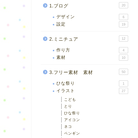
1.ブログ
20
デザイン
6
設定
19
2.ミニチュア
12
作り方
4
素材
10
3.フリー素材 素材
50
ひな祭り
1
イラスト
27
こども
とり
ひな祭り
アイコン
ネコ
ペンギン