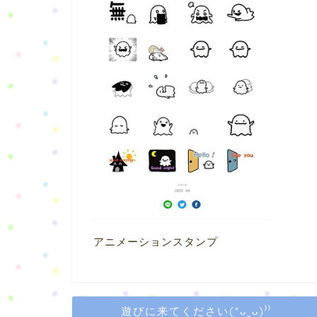
アニメーションスタンプ
遊びに来てください(*ᴗˬᴗ)⁾⁾