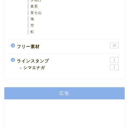
夕焼け
夜景
富士山
海
空
虹
28
フリー素材
2
ラインスタンプ
シマエナガ
1
広告