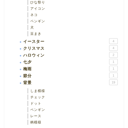
ひな祭り
アイコン
ネコ
ペンギン
犬
豆まき
イースター
4
クリスマス
4
ハロウィン
2
七夕
1
梅雨
1
節分
1
背景
19
しま模様
チェック
ドット
ペンギン
レース
柄模様