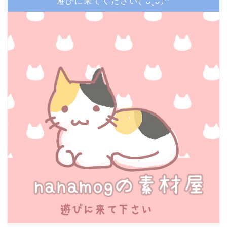
遊びに来てください(*ᴗˬᴗ)⁾⁾