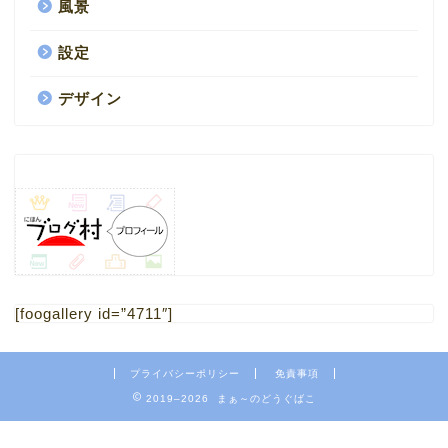
風景
設定
デザイン
HOME
1.ブログ
[foogallery id=”4711″]
2.ミニチュア
プライバシーポリシー
免責事項
4.フリー素材 写真
2019–2026 まぁ～のどうぐばこ