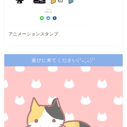
アニメーションスタンプ
遊びに来てください(*ᴗˬᴗ)⁾⁾