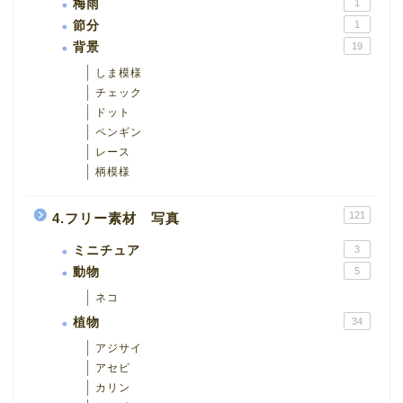
梅雨
1
節分
1
背景
19
しま模様
チェック
ドット
ペンギン
レース
柄模様
121
4.フリー素材 写真
ミニチュア
3
動物
5
ネコ
植物
34
アジサイ
アセビ
カリン