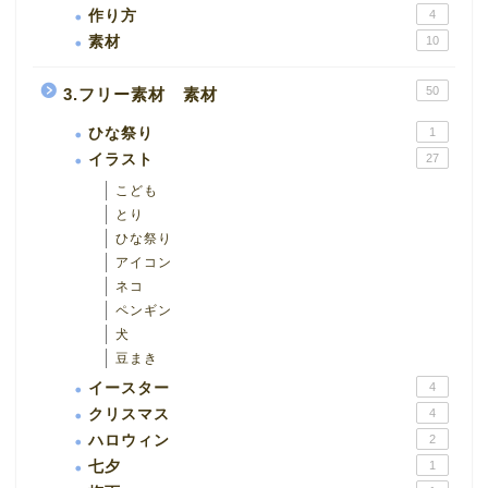
作り方
4
素材
10
50
3.フリー素材 素材
ひな祭り
1
イラスト
27
こども
とり
ひな祭り
アイコン
ネコ
ペンギン
犬
豆まき
イースター
4
クリスマス
4
ハロウィン
2
七夕
1