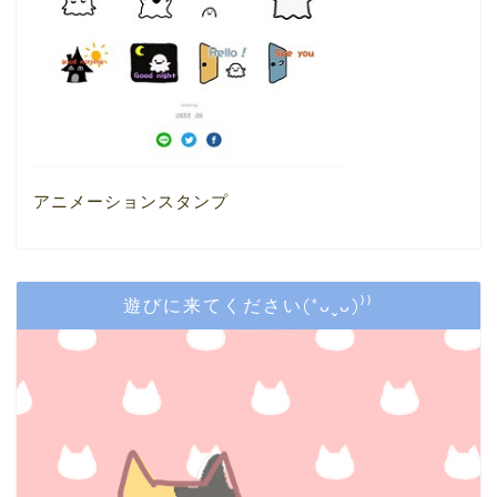
アニメーションスタンプ
遊びに来てください(*ᴗˬᴗ)⁾⁾