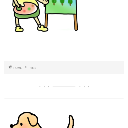
HOME
tibi1