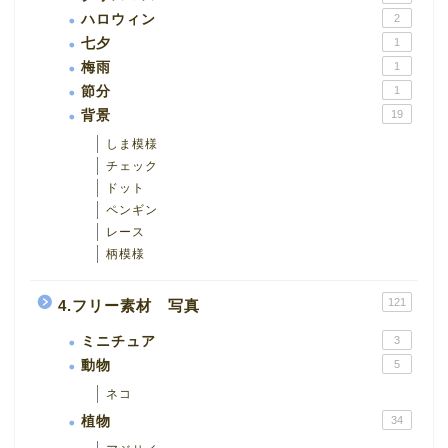
ハロウィン
2
七夕
1
梅雨
1
節分
1
背景
19
しま模様
チェック
ドット
ペンギン
レース
柄模様
121
4.フリー素材 写真
ミニチュア
3
動物
5
ネコ
植物
34