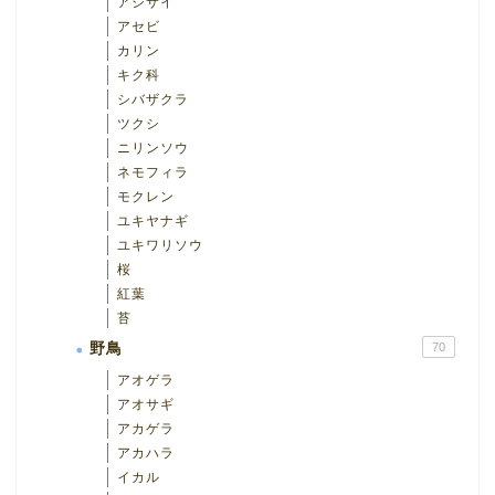
アジサイ
アセビ
カリン
キク科
シバザクラ
ツクシ
ニリンソウ
ネモフィラ
モクレン
ユキヤナギ
ユキワリソウ
桜
紅葉
苔
野鳥
70
アオゲラ
アオサギ
アカゲラ
アカハラ
イカル