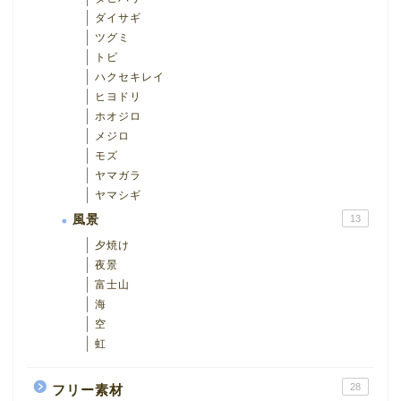
ダイサギ
ツグミ
トビ
ハクセキレイ
ヒヨドリ
ホオジロ
メジロ
モズ
ヤマガラ
ヤマシギ
風景
13
夕焼け
夜景
富士山
海
空
虹
28
フリー素材