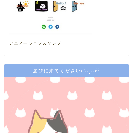
アニメーションスタンプ
遊びに来てください(*ᴗˬᴗ)⁾⁾