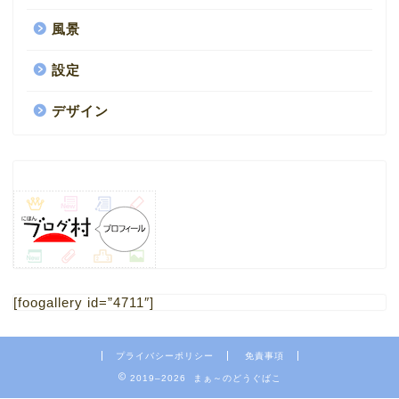
風景
設定
デザイン
HOME
1.ブログ
[foogallery id=”4711″]
2.ミニチュア
プライバシーポリシー
免責事項
4.フリー素材 写真
2019–2026 まぁ～のどうぐばこ