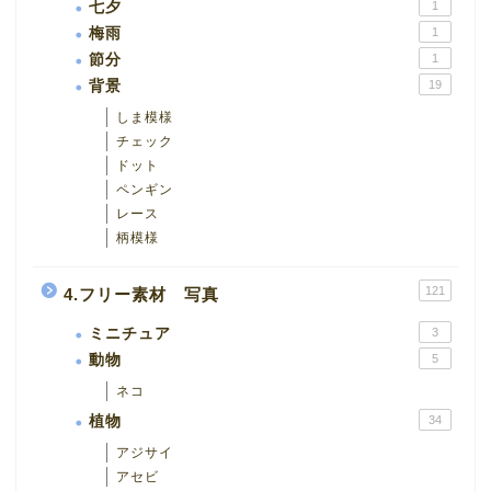
七夕
1
梅雨
1
節分
1
背景
19
しま模様
チェック
ドット
ペンギン
レース
柄模様
121
4.フリー素材 写真
ミニチュア
3
動物
5
ネコ
植物
34
アジサイ
アセビ