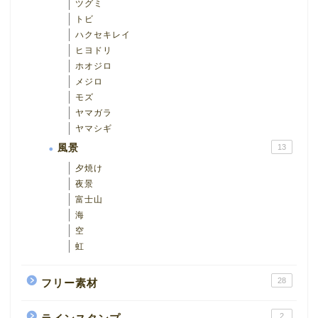
ツグミ
トビ
ハクセキレイ
ヒヨドリ
ホオジロ
メジロ
モズ
ヤマガラ
ヤマシギ
風景
13
夕焼け
夜景
富士山
海
空
虹
28
フリー素材
2