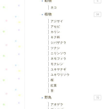
動物
5
ネコ
植物
34
アジサイ
アセビ
カリン
キク科
シバザクラ
ツクシ
ニリンソウ
ネモフィラ
モクレン
ユキヤナギ
ユキワリソウ
桜
紅葉
苔
野鳥
70
アオゲラ