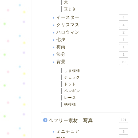
犬
豆まき
イースター
4
クリスマス
4
ハロウィン
2
七夕
1
梅雨
1
節分
1
背景
19
しま模様
チェック
ドット
ペンギン
レース
柄模様
4.フリー素材 写真
121
ミニチュア
3