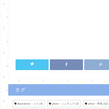
タグ
illustrations・とり
(4)
photo・ミニチュア
(3)
photo・野鳥
(52)