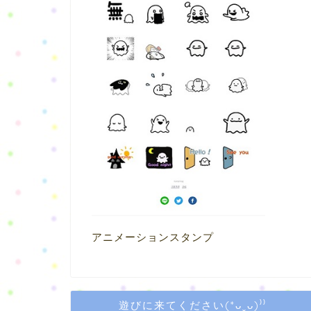
アニメーションスタンプ
遊びに来てください(*ᴗˬᴗ)⁾⁾