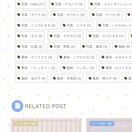
写真・maa
(17)
写真・アカハラ
(2)
写真・イルミネーション
(
写真・カワウ
(1)
写真・カワセミ
(3)
写真・ケーキ
(2)
写真・ジョウビタキ
(3)
写真・ススキ
(2)
写真・ハクセキレイ
写真・モズ
(2)
写真・ヤマガラ
(2)
写真・ルリビタキ
(1)
写真・紅葉
(2)
写真・野鳥
(2)
写真・風景
(3)
梅雨
(6)
素材・クリスマス
(3)
素材・シマエナガ
(2)
素材・セキセイイ
素材・バレンタイン
(2)
素材・ペンギン
(2)
素材・ルリビタキ
素材・女の子
(4)
素材・年賀状
(1)
素材・男の子
(4)
素
RELATED POST
3.フリー素材 素材
3.フリー素材 素材