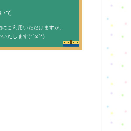
いて
由にご利用いただけますが、
します(*´ω`*)