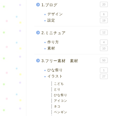
1.ブログ
20
デザイン
6
設定
19
2.ミニチュア
12
作り方
4
素材
10
3.フリー素材 素材
50
ひな祭り
1
イラスト
27
こども
とり
ひな祭り
アイコン
ネコ
ペンギン