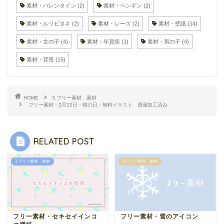
素材・バレンタイン
(2)
素材・ペンギン
(2)
素材・ルリビタキ
(2)
素材・レース
(2)
素材・壁紙
(14)
素材・女の子
(4)
素材・年賀状
(1)
素材・男の子
(4)
素材・背景
(15)
HOME
3.フリー素材 素材
フリー素材・2月22日・猫の日・無料イラスト 透過加工済み
RELATED POST
3.フリー素材 素材
3.フリー素材 素材
フリー素材・セキセイインコ
フリー素材・雪のアイコン