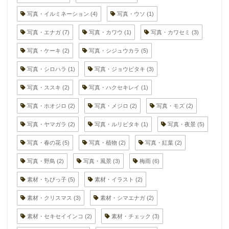
写真・イルミネーション
(4)
写真・ウソ
(1)
写真・エナガ
(7)
写真・カワウ
(1)
写真・カワセミ
(3)
写真・ケーキ
(2)
写真・シジュウカラ
(5)
写真・シロハラ
(1)
写真・ジョウビタキ
(3)
写真・ススキ
(2)
写真・ハクセキレイ
(1)
写真・ホオジロ
(2)
写真・メジロ
(2)
写真・モズ
(2)
写真・ヤマガラ
(2)
写真・ルリビタキ
(1)
写真・夜景
(5)
写真・春の花
(5)
写真・植物
(2)
写真・紅葉
(2)
写真・野鳥
(2)
写真・風景
(3)
梅雨
(6)
素材・ちびっ子
(5)
素材・イラスト
(2)
素材・クリスマス
(3)
素材・シマエナガ
(2)
素材・セキセイインコ
(2)
素材・チェック
(3)