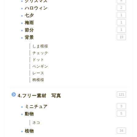
クリスマス
4
ハロウィン
2
七夕
1
梅雨
1
節分
1
背景
19
しま模様
チェック
ドット
ペンギン
レース
柄模様
121
4.フリー素材 写真
ミニチュア
3
動物
5
ネコ
植物
34