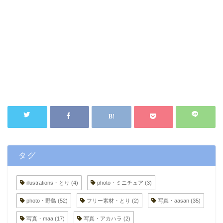
タグ
illustrations・とり
(4)
photo・ミニチュア
(3)
photo・野鳥
(52)
フリー素材・とり
(2)
写真・aasan
(35)
写真・maa
(17)
写真・アカハラ
(2)