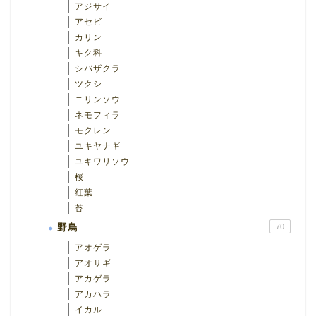
アジサイ
アセビ
カリン
キク科
シバザクラ
ツクシ
ニリンソウ
ネモフィラ
モクレン
ユキヤナギ
ユキワリソウ
桜
紅葉
苔
野鳥
70
アオゲラ
アオサギ
アカゲラ
アカハラ
イカル