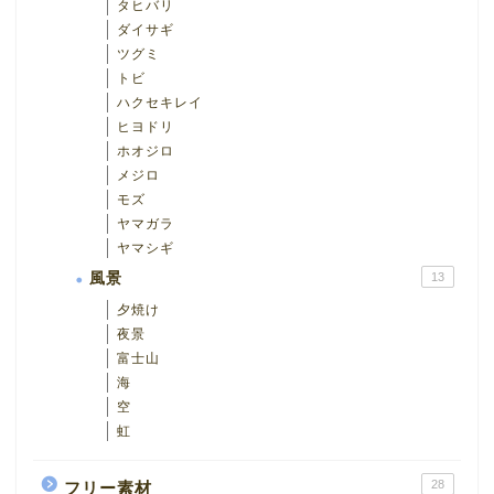
タヒバリ
ダイサギ
ツグミ
トビ
ハクセキレイ
ヒヨドリ
ホオジロ
メジロ
モズ
ヤマガラ
ヤマシギ
風景
13
夕焼け
夜景
富士山
海
空
虹
28
フリー素材