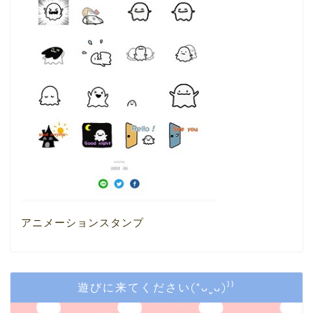
アニメーションスタンプ
遊びに来てください(*ᴗˬᴗ)⁾⁾