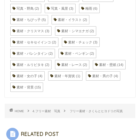
写真・野鳥
(2)
写真・風景
(3)
梅雨
(6)
素材・ちびっ子
(5)
素材・イラスト
(2)
素材・クリスマス
(3)
素材・シマエナガ
(2)
素材・セキセイインコ
(2)
素材・チェック
(3)
素材・バレンタイン
(2)
素材・ペンギン
(2)
素材・ルリビタキ
(2)
素材・レース
(2)
素材・壁紙
(14)
素材・女の子
(4)
素材・年賀状
(1)
素材・男の子
(4)
素材・背景
(15)
HOME
4.フリー素材 写真
フリー素材・さくらとヒヨドリの写真
RELATED POST