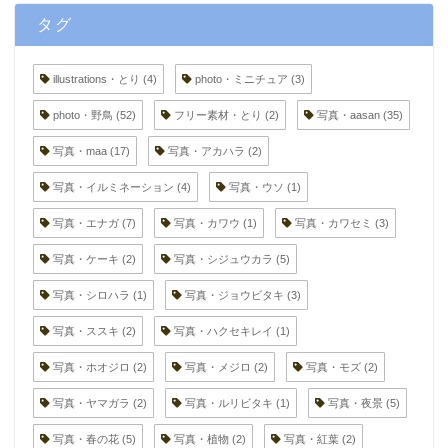
タグ
illustrations・とり
(4)
photo・ミニチュア
(3)
photo・野鳥
(52)
フリー素材・とり
(2)
写真・aasan
(35)
写真・maa
(17)
写真・アカハラ
(2)
写真・イルミネーション
(4)
写真・ウソ
(1)
写真・エナガ
(7)
写真・カワウ
(1)
写真・カワセミ
(3)
写真・ケーキ
(2)
写真・シジュウカラ
(5)
写真・シロハラ
(1)
写真・ジョウビタキ
(3)
写真・ススキ
(2)
写真・ハクセキレイ
(1)
写真・ホオジロ
(2)
写真・メジロ
(2)
写真・モズ
(2)
写真・ヤマガラ
(2)
写真・ルリビタキ
(1)
写真・夜景
(5)
写真・春の花
(5)
写真・植物
(2)
写真・紅葉
(2)