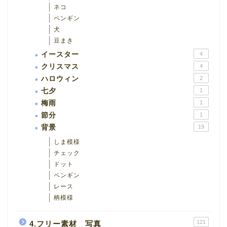
ネコ
ペンギン
犬
豆まき
イースター
4
クリスマス
4
ハロウィン
2
七夕
1
梅雨
1
節分
1
背景
19
しま模様
チェック
ドット
ペンギン
レース
柄模様
121
4.フリー素材 写真