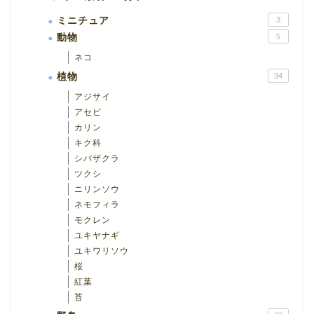
ミニチュア
3
動物
5
ネコ
植物
34
アジサイ
アセビ
カリン
キク科
シバザクラ
ツクシ
ニリンソウ
ネモフィラ
モクレン
ユキヤナギ
ユキワリソウ
桜
紅葉
苔