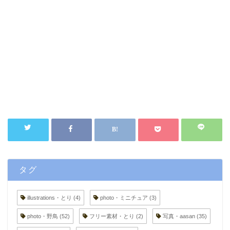
タグ
illustrations・とり
(4)
photo・ミニチュア
(3)
photo・野鳥
(52)
フリー素材・とり
(2)
写真・aasan
(35)