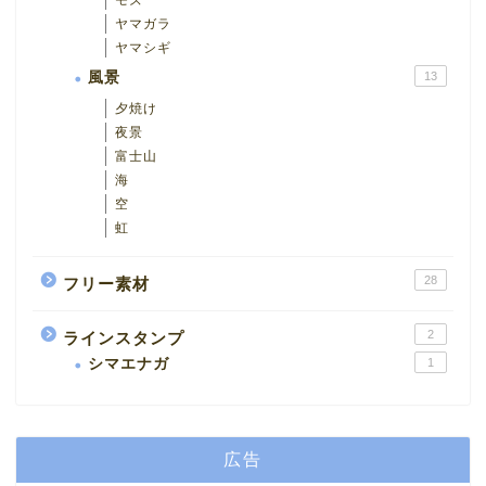
ヤマガラ
ヤマシギ
風景
13
夕焼け
夜景
富士山
海
空
虹
28
フリー素材
2
ラインスタンプ
シマエナガ
1
広告