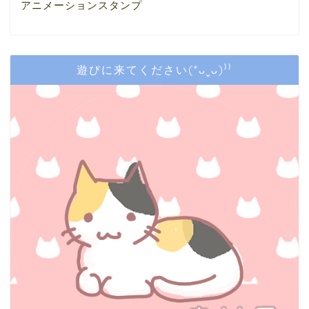
アニメーションスタンプ
遊びに来てください(*ᴗˬᴗ)⁾⁾