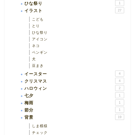
ひな祭り
1
イラスト
27
こども
とり
ひな祭り
アイコン
ネコ
ペンギン
犬
豆まき
イースター
4
クリスマス
4
ハロウィン
2
七夕
1
梅雨
1
節分
1
背景
19
しま模様
チェック