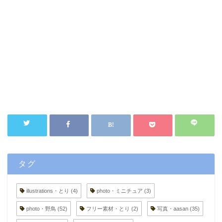
タグ
illustrations・とり
(4)
photo・ミニチュア
(3)
photo・野鳥
(52)
フリー素材・とり
(2)
写真・aasan
(35)