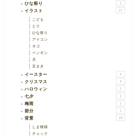
ひな祭り
1
イラスト
27
こども
とり
ひな祭り
アイコン
ネコ
ペンギン
犬
豆まき
イースター
4
クリスマス
4
ハロウィン
2
七夕
1
梅雨
1
節分
1
背景
19
しま模様
チェック