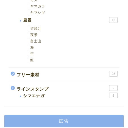
ヤマガラ
ヤマシギ
風景
13
夕焼け
夜景
富士山
海
空
虹
28
フリー素材
2
ラインスタンプ
シマエナガ
1
広告